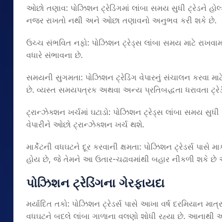
ઓછો તણાવ: પોઝિશન ટ્રેડિંગમાં લાંબા સમય સુધી ટ્રેડને હોલ્
નજર રાખતો નથી અને ઓછા તણાવનો અનુભવ કરી શકે છે.
ઉચ્ચ સંભવિત નફો: પોઝિશન ટ્રેડ્સ લાંબા સમય માટે રાખવામા
વધારે સંભાવના છે.
સમયની સુગમતા: પોઝિશન ટ્રેડિંગ વેપારનું સંચાલન કરવા મા
છે. વ્યસ્ત સમયપત્રક અથવા અન્ય પ્રતિબદ્ધતા ધરાવતા ટ્રેર
ટ્રાન્ઝેક્શન ખર્ચમાં ઘટાડો: પોઝિશન ટ્રેડ્સ લાંબા સમય સુધ
વેપારીને ઓછો ટ્રાન્ઝેક્શન ખર્ચ થશે.
માર્કેટની વધઘટને દૂર કરવાની ક્ષમતા: પોઝિશન ટ્રેડર્સ પાસે 
હોય છે, જે તેમને આ ઉતાર-ચઢાવમાંથી બહાર નીકળી શકે છે અ
પોઝિશન ટ્રેડિંગના ગેરફાયદા
મર્યાદિત તકો: પોઝિશન ટ્રેડર્સ પાસે આખા વર્ષ દરમિયાન માત્
વધઘટને બદલે લાંબા ગાળાના વલણો શોધી રહ્યા છે. આનાથી અન્ય