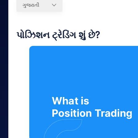
Mid-Small Caps for a Year
ગુજરાતી
Calculator
Samco Stock Rating
Stocks for Long Term
Cover Order Calculator
PPF Calculator
પોઝિશન ટ્રેડિંગ શું છે
?
Explore More Calculator