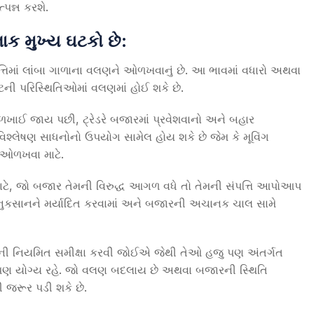
પન્ન કરશે.
લાક મુખ્ય ઘટકો છે
:
તિમાં લાંબા ગાળાના વલણને ઓળખવાનું છે. આ ભાવમાં વધારો અથવા
ટની પરિસ્થિતિઓમાં વલણમાં હોઈ શકે છે.
ઓળખાઈ જાય પછી, ટ્રેડરે બજારમાં પ્રવેશવાનો અને બહાર
િશ્લેષણ સાધનોનો ઉપયોગ સામેલ હોય શકે છે જેમ કે મૂવિંગ
ે ઓળખવા માટે.
ા માટે, જો બજાર તેમની વિરુદ્ધ આગળ વધે તો તેમની સંપત્તિ આપોઆપ
નુકસાનને મર્યાદિત કરવામાં અને બજારની અચાનક ચાલ સામે
કાણોની નિયમિત સમીક્ષા કરવી જોઈએ જેથી તેઓ હજુ પણ અંતર્ગત
ુ પણ યોગ્ય રહે. જો વલણ બદલાય છે અથવા બજારની સ્થિતિ
 જરૂર પડી શકે છે.