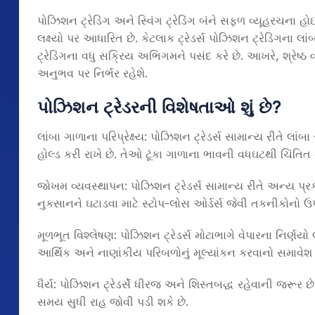
પોઝિશન ટ્રેડિંગ અને સ્વિંગ ટ્રેડિંગ બંને સફળ વ્યૂહરચના હો
લક્ષ્યો પર આધારિત છે. કેટલાક ટ્રેડર્સ પોઝિશન ટ્રેડિંગના લાંબ
ટ્રેડિંગના વધુ સક્રિય અભિગમને પસંદ કરે છે. આખરે, શ્રેષ્ઠ
અનુભવ પર નિર્ભર રહેશે.
પોઝિશન ટ્રેડરની વિશેષતાઓ શું છે
?
લાંબા ગાળાના પરિપ્રેક્ષ્ય: પોઝિશન ટ્રેડર્સ સામાન્ય રીતે લ
હોલ્ડ કરી રાખે છે. તેઓ ટૂંકા ગાળાના ભાવની વધઘટથી ચિંતિત ન
જોખમ વ્યવસ્થાપન: પોઝિશન ટ્રેડર્સ સામાન્ય રીતે અન્ય પ્
નુકસાનને ઘટાડવા માટે સ્ટોપ-લોસ ઓર્ડર્સ જેવી તકનીકોનો ઉ
મૂળભૂત વિશ્લેષણ: પોઝિશન ટ્રેડર્સ મોટાભાગે વેપારના નિર્ણયો
આર્થિક અને નાણાંકીય પરિબળોનું મૂલ્યાંકન કરવાનો સમાવેશ 
ધૈર્ય: પોઝિશન ટ્રેડર્સે ધીરજ અને શિસ્તબદ્ધ રહેવાની જરૂર છે,
સમય સુધી રાહ જોવી પડી શકે છે.