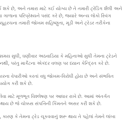
ઈ શકે છે, અને તમારા માટે કઈ યોગ્ય છે તે તમારી ટ્રેડિંગ શૈલી અને
ા ગાળાના પરિપ્રેક્ષ્યને પસંદ કરે છે, જ્યારે અન્ય લોકો સ્વિંગ
 વ્યૂહરચના તમારી જોખમ સહિષ્ણુતા, મૂડી અને ટ્રેડર તરીકેના
ાંબા સમય સુધી, ઘણીવાર અઠવાડિયા કે મહિનાઓ સુધી તેમના ટ્રેડને
થી, પરંતુ માર્કેટના એકંદર વલણ પર ધ્યાન કેન્દ્રિત કરે છે.
રકારના વેપારીઓ કરતાં વધુ જોખમ-વિરોધી હોય છે અને સંભવિત
પયોગ કરી શકે છે.
 લેવા માટે મૂળભૂત વિશ્લેષણ પર આધાર રાખે છે. આમાં અંતર્ગત
થાય છે જે ચોક્કસ સંપત્તિની કિંમતને અસર કરી શકે છે.
 કારણ કે તેમના ટ્રેડ ચૂકવવાનું શરૂ થાય તે પહેલાં તેમને લાંબા