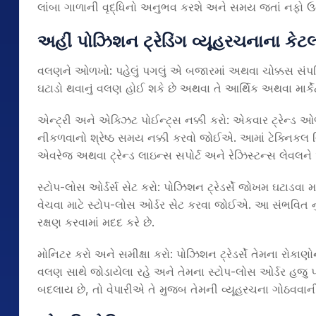
લાંબા ગાળાની વૃદ્ધિનો અનુભવ કરશે અને સમય જતાં નફો ઉત્
અહીં પોઝિશન ટ્રેડિંગ વ્યૂહરચનાના કેટ
વલણને ઓળખો: પહેલું પગલું એ બજારમાં અથવા ચોક્કસ સંપત્
ઘટાડો થવાનું વલણ હોઈ શકે છે અથવા તે આર્થિક અથવા માર્કે
એન્ટ્રી અને એક્ઝિટ પોઈન્ટ્સ નક્કી કરો: એકવાર ટ્રેન્ડ 
નીકળવાનો શ્રેષ્ઠ સમય નક્કી કરવો જોઈએ. આમાં ટેક્નિકલ વ
એવરેજ અથવા ટ્રેન્ડ લાઇન્સ સપોર્ટ અને રેઝિસ્ટન્સ લેવલન
સ્ટોપ-લોસ ઓર્ડર્સ સેટ કરો: પોઝિશન ટ્રેડર્સે જોખમ ઘટાડવ
વેચવા માટે સ્ટોપ-લોસ ઓર્ડર સેટ કરવા જોઈએ. આ સંભવિત 
રક્ષણ કરવામાં મદદ કરે છે.
મોનિટર કરો અને સમીક્ષા કરો: પોઝિશન ટ્રેડર્સે તેમના રો
વલણ સાથે જોડાયેલા રહે અને તેમના સ્ટોપ-લોસ ઓર્ડર હજ
બદલાય છે, તો વેપારીએ તે મુજબ તેમની વ્યૂહરચના ગોઠવવાની