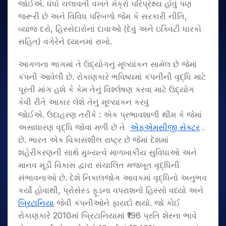
જોઈએ. ધંધો ચલાવતી વખતે મેક્રો પરિપ્રેક્ષ્ય હોવું પણ
જરૂરી છે અને વિવિધ પરિબળો જેમ કે સરકારી નીતિ,
વ્યાજ દરો, હિસ્સેદારોના દાવાઓ (દેવું અને ઇક્વિટી ધારકો
સહિત) વગેરેને ધ્યાનમાં રાખો.
આગળના ભાગમાં તે ઉદ્યોગનું મૂલ્યાંકન સામેલ છે જેમાં
કંપની આવેલી છે. રોકાણકારે ભવિષ્યમાં કંપનીની વૃદ્ધિ માટે
પૂરતી માંગ હશે કે કેમ તેનું વિશ્લેષણ કરવા માટે ઉદ્યોગ
કેવી રીતે આકાર લેશે તેનું મૂલ્યાંકન કરવું
જોઈએ. ઉદાહરણ તરીકે : એક પ્રભાવશાળી થીમ કે જેમાં
અસાધારણ વૃદ્ધિ જોવા મળી છે તે
એફએમસીજી સેક્ટર
.
છે. ભારત એક વિકાસશીલ રાષ્ટ્ર છે જેમાં દેશમાં
શહેરીકરણની સાથે મુખ્યત્વે માળખાકીય સુવિધાઓ અને
માનવ મૂડી વિકાસ દ્વારા સંચાલિત મજબૂત વૃદ્ધિની
સંભાવનાઓ છે. દેશે નિકાલજોગ આવકમાં વૃદ્ધિનો અનુભવ
કર્યો હોવાથી, પ્રોસેસ્ડ ફૂડના વપરાશનો હિસ્સો વધ્યો અને
બ્રિટાનિયા
જેવી કંપનીઓને ફાયદો થયો. જો કોઈ
રોકાણકારે 2010માં બ્રિટાનિયામાં ₹196 પ્રતિ શેરના ભાવે