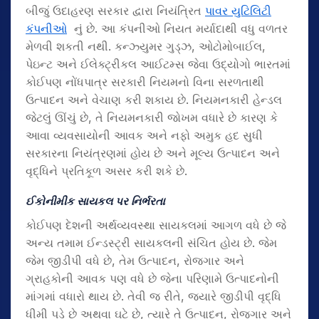
બીજું ઉદાહરણ સરકાર દ્વારા નિયંત્રિત
પાવર યુટિલિટી
કંપનીઓ
નું છે. આ કંપનીઓ નિયત મર્યાદાથી વધુ વળતર
મેળવી શકતી નથી. કન્ઝ્યુમર ગુડ્ઝ, ઓટોમોબાઈલ,
પેઇન્ટ અને ઈલેક્ટ્રીકલ આઈટમ્સ જેવા ઉદ્યોગો ભારતમાં
કોઈપણ નોંધપાત્ર સરકારી નિયમનો વિના સરળતાથી
ઉત્પાદન અને વેચાણ કરી શકાય છે. નિયમનકારી હેન્ડલ
જેટલું ઊંચું છે, તે નિયમનકારી જોખમ વધારે છે કારણ કે
આવા વ્યવસાયોની આવક અને નફો અમુક હદ સુધી
સરકારના નિયંત્રણમાં હોય છે અને મૂલ્ય ઉત્પાદન અને
વૃદ્ધિને પ્રતિકૂળ અસર કરી શકે છે.
ઈકોનીમીક સાયકલ પર નિર્ભરતા
કોઈપણ દેશની અર્થવ્યવસ્થા સાયકલમાં આગળ વધે છે જે
અન્ય તમામ ઈન્ડસ્ટ્રી સાયકલની સંચિત હોય છે. જેમ
જેમ જીડીપી વધે છે, તેમ ઉત્પાદન, રોજગાર અને
ગ્રાહકોની આવક પણ વધે છે જેના પરિણામે ઉત્પાદનોની
માંગમાં વધારો થાય છે. તેવી જ રીતે, જ્યારે જીડીપી વૃદ્ધિ
ધીમી પડે છે અથવા ઘટે છે, ત્યારે તે ઉત્પાદન, રોજગાર અને