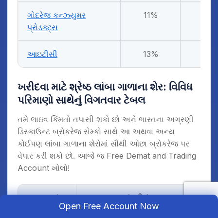
ગોદરેજ કન્ઝ્યુમર
11%
₹ 8
પ્રોડક્ટ્સ
આઇટીસી
13%
₹ 3
ખરીદવા માટે શ્રેષ્ઠ લાંબા ગાળાના શેર
:
વિવિધ
પરિમાણો સાથેનું વિગતવાર ટેબલ
તમે લાઇવ કિંમતો તપાસી શકો છો અને ભારતના અગ્રણી
ડિસ્કાઉન્ટ બ્રોકરેજ સેમ્કો સાથે આ અથવા અન્ય
કોઈપણ લાંબા ગાળાના શેરોમાં સૌથી ઓછા બ્રોકરેજ પર
વેપાર કરી શકો છો. આજે જ Free Demat and Trading
Account ખોલો!
ક્રમ નં
કંપનીનું નામ
Open Free Account Now