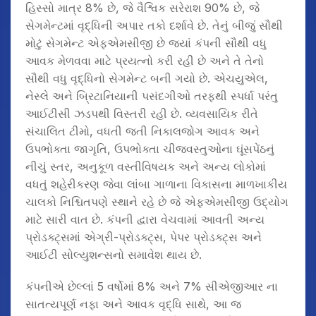
હિસ્સો માત્ર 8% છે, જે વૈશ્વિક સરેરાશ 90% છે, જે
સેગમેન્ટમાં વૃદ્ધિની અપાર તકો દર્શાવે છે. તેનું બીજું સૌથી
મોટું સેગમેન્ટ એફએમસીજી છે જ્યાં કંપની સૌથી વધુ
આવક મેળવવા માટે પ્રયત્નો કરી રહી છે અને તે તેનો
સૌથી વધુ વૃદ્ધિનો સેગમેન્ટ બની ગયો છે. એચયુએલ,
નેસ્લે અને બ્રિટાનિયાની પસંદગીઓ તરફથી સ્પર્ધા પરંતુ
આઈટીસી ઝડપથી વિસ્તરી રહી છે. વ્યવસાયિક રીતે
સંચાલિત ટીમો, વધતી જતી નિકાલજોગ આવક અને
ઉપભોક્તા જાગૃતિ, ઉપભોક્તા ચીજવસ્તુઓના ઘૂંસપેંઠનું
નીચું સ્તર, અનુકૂળ વસ્તીવિષયક અને અન્ય લોકોમાં
વધતું શહેરીકરણ જેવા લાંબા ગાળાના વિકાસના માળખાકીય
ચાલકો નિશ્ચિતપણે સ્થાને રહે છે જે એફએમસીજી ઉદ્યોગ
માટે સારી વાત છે. કંપની દ્વારા વેચવામાં આવતી અન્ય
પ્રોડક્ટ્સમાં એગ્રી-પ્રોડક્ટ્સ, પેપર પ્રોડક્ટ્સ અને
આઈટી સોલ્યુશન્સનો સમાવેશ થાય છે.
કંપનીએ છેલ્લાં 5 વર્ષોમાં 8% અને 7% સીએજીઆર ના
સાતત્યપૂર્ણ નફા અને આવક વૃદ્ધિ સાથે, આ જ