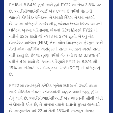
FY18માં 8.84% હતો અને હવે FY22 ના રોજ 3.8% પર
છે. આઈસીઆઈસીઆઈ બેંકે છેલ્લા 6 વર્ષમાં પોતાની
જાતને કોર્પોરેટ-કેન્દ્રિત બેંકમાંથી રિટેલ બેંકમાં બદલી
છે. આના પરિણામે ટકાઉ નીચું જોખમ ઉચ્ચ યિલ્ડ આપતી
લેન્ડિંગ બુકમાં પરિણમશે. બેંકનો રિટેલ હિસ્સો FY22 માં
વધીને 62% થયો જે FY13 માં 37% હતો. બેંકનું નેટ
ઈન્ટરેસ્ટ માર્જિન (NIM) તેના લોન મિશ્રણમાં ફેરફાર અને
તેની નોન-પર્ફોર્મિંગ એસેટ્સમાં સતત ઘટાડાને કારણે સતત
વધી રહ્યું છે. છેલ્લા ત્રણ વર્ષમાં બેન્કનો NIM 3.19% થી
વધીને 4% થયો છે. આના પરિણામે FY21 માં 8.8% થી
15% ના ઇક્વિટી પર ઈમ્પ્રુવ્ડ રિટર્ન (ROE) માં પરિણમ્યું
છે.
FY22 માં ઇન્ડસ્ટ્રી ક્રેડિટ ગ્રોથ 9.6%ની ઝડપે વધવા
સાથે બેન્કિંગ સેક્ટર જંગલમાંથી બહાર આવી રહ્યું હોય
તેવું લાગે છે. આઈસીઆઈસીઆઈ બેંક ભારતની સૌથી મોટી
બેંકોમાંની એક છે, તે માંગમાં વધારો થવાનો મુખ્ય લાભાર્થી
છે. નાણાકીય વર્ષ 22 માં તેની 18%ની મજબૂત ધિરાણ