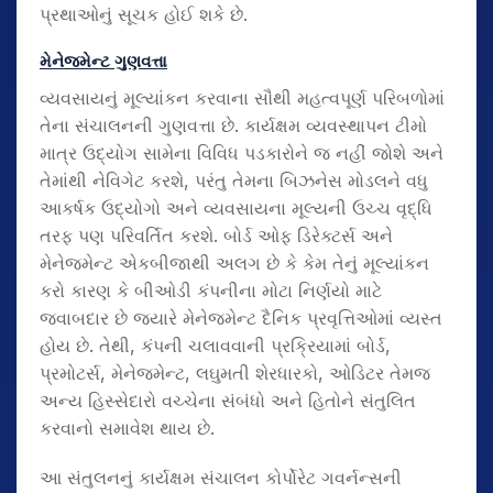
પ્રથાઓનું સૂચક હોઈ શકે છે.
મેનેજમેન્ટ ગુણવત્તા
વ્યવસાયનું મૂલ્યાંકન કરવાના સૌથી મહત્વપૂર્ણ પરિબળોમાં
તેના સંચાલનની ગુણવત્તા છે. કાર્યક્ષમ વ્યવસ્થાપન ટીમો
માત્ર ઉદ્યોગ સામેના વિવિધ પડકારોને જ નહીં જોશે અને
તેમાંથી નેવિગેટ કરશે, પરંતુ તેમના બિઝનેસ મોડલને વધુ
આકર્ષક ઉદ્યોગો અને વ્યવસાયના મૂલ્યની ઉચ્ચ વૃદ્ધિ
તરફ પણ પરિવર્તિત કરશે. બોર્ડ ઓફ ડિરેક્ટર્સ અને
મેનેજમેન્ટ એકબીજાથી અલગ છે કે કેમ તેનું મૂલ્યાંકન
કરો કારણ કે બીઓડી કંપનીના મોટા નિર્ણયો માટે
જવાબદાર છે જ્યારે મેનેજમેન્ટ દૈનિક પ્રવૃત્તિઓમાં વ્યસ્ત
હોય છે. તેથી, કંપની ચલાવવાની પ્રક્રિયામાં બોર્ડ,
પ્રમોટર્સ, મેનેજમેન્ટ, લઘુમતી શેરધારકો, ઓડિટર તેમજ
અન્ય હિસ્સેદારો વચ્ચેના સંબંધો અને હિતોને સંતુલિત
કરવાનો સમાવેશ થાય છે.
આ સંતુલનનું કાર્યક્ષમ સંચાલન કોર્પોરેટ ગવર્નન્સની