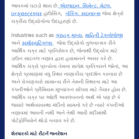
આવકમાં ઘટાડો થાય છે.
એરલાઇન, સિમેન્ટ, મેટલ,
ઇન્ફ્રાસ્ટ્રક્ચર
હાઉસિંગ,
બેંકિંગ, ફાઇનાન્સ
જેવા ક્ષેત્રો
ચક્રીય ઉદ્યોગોના ઉદાહરણો છે.
Industries such as
ગ્રાહક મુખ્ય
,
માહિતી ટેકનોલોજી
અને
ફાર્માસ્યુટિકલ્સ
જેવા ઉદ્યોગો તુલનાત્મક રીતે
આર્થિક ચક્ર માટે પ્રતિરોધક છે, જેનાથી ઉદ્યોગ માટે
ડાઉન સાઇકલ તણાવ દ્વારા હવામાનને અસર કરે છે.
આર્થિક ચક્રો પ્રત્યેના તેમના સાપેક્ષ પ્રતિકારને જોતાં, આ
ક્ષેત્રો પ્રમાણમાં વધુ સ્થિર નાણાકીય પ્રદર્શન કરનારા છે
અને રોકાણકારો સામાન્ય રીતે તેમની સ્થિરતા માટે આ
કંપનીઓને પ્રીમિયમ મૂલ્યાંકન સોંપવા માટે તૈયાર હોય છે.
આર્થિક ચક્ર પર ઓછી અવલંબનનો અર્થ એ પણ છે કે
જ્યારે અર્થવ્યવસ્થા મંદીનો સામનો કરે છે ત્યારે કંપનીઓ
તણાવમાં આવતી નથી અને તેથી આવી મંદીમાંથી
પોર્ટફોલિયોને થોડો બચાવ કરે છે.
શેરધારકો માટે રીટર્ન જનરેશન