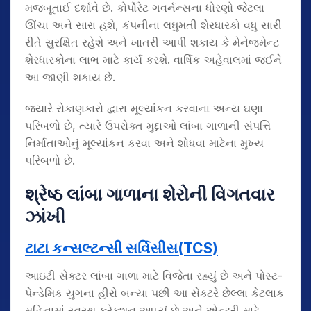
મજબૂતાઈ દર્શાવે છે. કોર્પોરેટ ગવર્નન્સના ધોરણો જેટલા
ઊંચા અને સારા હશે, કંપનીના લઘુમતી શેરધારકો વધુ સારી
રીતે સુરક્ષિત રહેશે અને ખાતરી આપી શકાય કે મેનેજમેન્ટ
શેરધારકોના લાભ માટે કાર્ય કરશે. વાર્ષિક અહેવાલમાં જઈને
આ જાણી શકાય છે.
જ્યારે રોકાણકારો દ્વારા મૂલ્યાંકન કરવાના અન્ય ઘણા
પરિબળો છે, ત્યારે ઉપરોક્ત મુદ્દાઓ લાંબા ગાળાની સંપત્તિ
નિર્માતાઓનું મૂલ્યાંકન કરવા અને શોધવા માટેના મુખ્ય
પરિબળો છે.
શ્રેષ્ઠ લાંબા ગાળાના શેરોની વિગતવાર
ઝાંખી
ટાટા કન્સલ્ટન્સી સર્વિસીસ(TCS)
આઇટી સેક્ટર લાંબા ગાળા માટે વિજેતા રહ્યું છે અને પોસ્ટ-
પેન્ડેમિક યુગના હીરો બન્યા પછી આ સેક્ટરે છેલ્લા કેટલાક
મહિનામાં સ્વસ્થ કરેક્શન આપ્યું છે અને એન્ટ્રી માટે