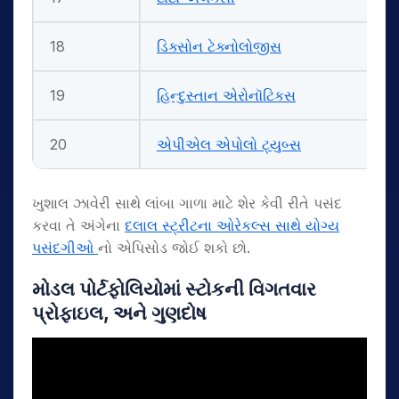
18
ડિક્સોન ટેક્નોલોજીસ
19
હિન્દુસ્તાન એરોનૉટિકસ
20
એપીએલ એપોલો ટ્યુબ્સ
ખુશાલ ઝાવેરી સાથે લાંબા ગાળા માટે શેર કેવી રીતે પસંદ
કરવા તે અંગેના
દલાલ સ્ટ્રીટના ઓરેકલ્સ સાથે યોગ્ય
પસંદગીઓ
નો એપિસોડ જોઈ શકો છો.
મોડલ પોર્ટફોલિયોમાં સ્ટોકની વિગતવાર
પ્રોફાઇલ
,
અને ગુણદોષ