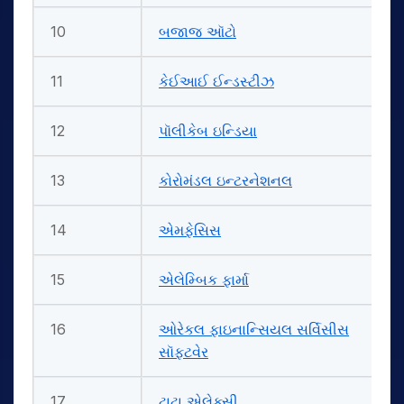
10
બજાજ ઑટો
11
કેઈઆઈ ઈન્ડસ્ટીઝ
12
પૉલીકેબ ઇન્ડિયા
13
કોરોમંડલ ઇન્ટરનેશનલ
14
એમફેસિસ
15
એલેમ્બિક ફાર્મા
16
ઓરેકલ ફાઇનાન્સિયલ સર્વિસીસ
સૉફ્ટવેર
17
ટાટા એલેક્સી