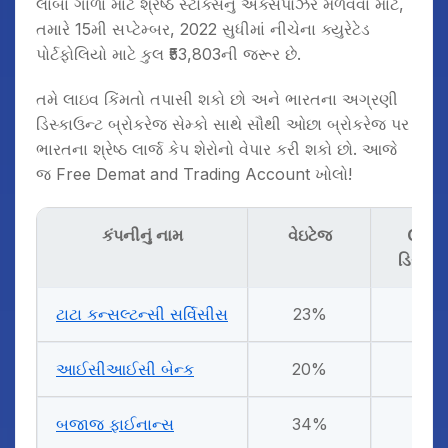
લાંબા ગાળા માટે શ્રેષ્ઠ સ્ટોક્સનું એક્સપોઝર મેળવવા માટે,
તમારે 15મી સપ્ટેમ્બર, 2022 સુધીમાં નીચેના ક્યુરેટેડ
પોર્ટફોલિયો માટે કુલ ₹53,803ની જરૂર છે.
તમે લાઇવ કિંમતો તપાસી શકો છો અને ભારતના અગ્રણી
ડિસ્કાઉન્ટ બ્રોકરેજ સેમ્કો સાથે સૌથી ઓછા બ્રોકરેજ પર
ભારતના શ્રેષ્ઠ લાર્જ કેપ શેરોનો વેપાર કરી શકો છો. આજે
જ Free Demat and Trading Account ખોલો!
કંપનીનું નામ
વેઇટેજ
CMP 
ડિસેમ્બ
ટાટા કન્સલ્ટન્સી સર્વિસીસ
23%
₹ 3,
આઈસીઆઈસી બેન્ક
20%
₹ 8
બજાજ ફાઈનાન્સ
34%
₹ 6,