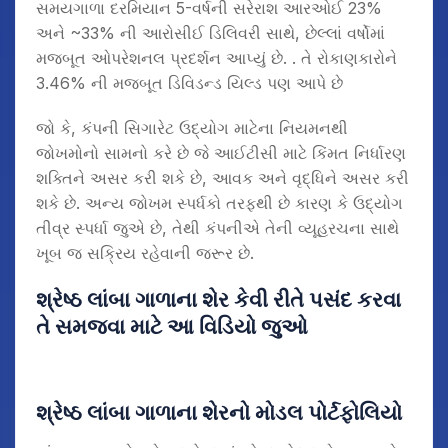
સમયગાળા દરમિયાન 5-વર્ષની સરેરાશ આરઓઈ 23%
અને ~33% ની આરોસીઈ ડિલિવરી સાથે, છેલ્લાં વર્ષોમાં
મજબૂત ઓપરેશનલ પ્રદર્શન આપ્યું છે. . તે રોકાણકારોને
3.46% ની મજબૂત ડિવિડન્ડ યિલ્ડ પણ આપે છે
જો કે, કંપની સિગારેટ ઉદ્યોગ માટેના નિયમનથી
જોખમોનો સામનો કરે છે જે આઈટીસી માટે કિંમત નિર્ધારણ
શક્તિને અસર કરી શકે છે, આવક અને વૃદ્ધિને અસર કરી
શકે છે. અન્ય જોખમ સ્પર્ધકો તરફથી છે કારણ કે ઉદ્યોગ
તીવ્ર સ્પર્ધા જુએ છે, તેથી કંપનીએ તેની વ્યૂહરચના સાથે
ખૂબ જ સક્રિય રહેવાની જરૂર છે.
શ્રેષ્ઠ લાંબા ગાળાના શેર કેવી રીતે પસંદ કરવા
તે સમજવા માટે આ વિડિયો જુઓ
શ્રેષ્ઠ લાંબા ગાળાના શેરનો મોડલ પોર્ટફોલિયો