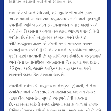
વિક્ષેપિત કરવાની નવી રીતો શોધવાની છે.
નવા એમડી અને સીઈઓ, શ્રી સુધીર સીતાપતિ દ્વારા
અપનાવવામાં આવેલા નવા વ્યૂહાત્મક સ્તંભો અને ફિલસૂફી
કંપનીની અવિશ્વસનીય સંભાવનાઓને બહાર કાઢશે અને
તેને તેના વિકાસના આગલા તબક્કામાં આગળ ધપાવશે તેવી
અપેક્ષા છે. તેમની વ્યૂહાત્મક સ્પષ્ટતા અને ઉત્કૃષ્ટ
એક્ઝિક્યુશન ક્ષમતાએ કંપની પર સકારાત્મક અસર
કરવાનું શરૂ કરી દીધું છે. નંબર વનની પ્રાથમિકતા વોલ્યુમ
વૃદ્ધિ પાછી લાવવાની છે. જીસીપીએલ ડોમેસ્ટિક જંતુનાશકો
અને તેના ઇન્ડોનેશિયા વ્યવસાયના વિકાસ પર પણ ધ્યાન
કેન્દ્રિત કરશે, જ્યારે આફ્રિકામાં નફાકારકતા અને
શાસનને લક્ષ્યાંકિત કરવામાં આવશે.
કંપનીની નવેસરથી વ્યૂહરચના કેન્દ્રમાં હોવાથી, તે તેના
સ્થાનિક અને આંતરરાષ્ટ્રીય કારોબારમાં બદલાવ તેમજ
નાણાકીય બાબતોમાં સુધારો અનુભવે તેવી શક્યતા
છે. વ્યવસાય માટેની સ્પષ્ટ યોજના મધ્યમ ગાળામાં ડબલ-
ડિજિટ વોલ્યુમ વૃદ્ધિની મહત્વાકાંક્ષા હાંસલ કરવાની છે. જો