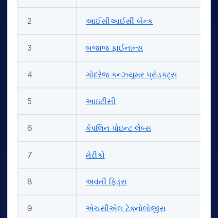
2
આઈસીઆઈસી બેન્ક
3
બજાજ ફાઈનાન્સ
4
ગોદરેજ કન્ઝ્યુમર પ્રોડક્ટ્સ
5
આઇટીસી
6
કેપલિન પોઇન્ટ લેબ્સ
7
મેરીકો
8
અવંતી ફિડ્સ
9
એચસીએલ ટેક્નોલોજીસ