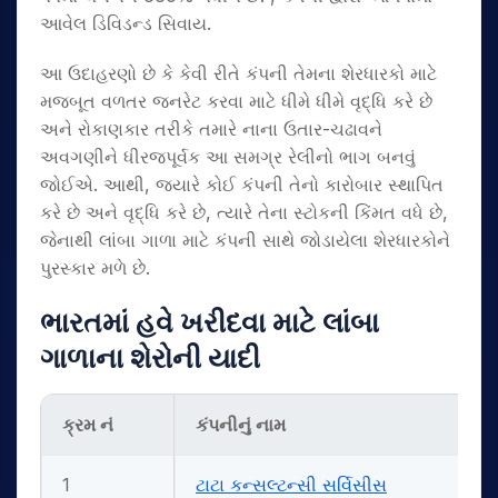
આવેલ ડિવિડન્ડ સિવાય.
આ ઉદાહરણો છે કે કેવી રીતે કંપની તેમના શેરધારકો માટે
મજબૂત વળતર જનરેટ કરવા માટે ધીમે ધીમે વૃદ્ધિ કરે છે
અને રોકાણકાર તરીકે તમારે નાના ઉતાર-ચઢાવને
અવગણીને ધીરજપૂર્વક આ સમગ્ર રેલીનો ભાગ બનવું
જોઈએ. આથી, જ્યારે કોઈ કંપની તેનો કારોબાર સ્થાપિત
કરે છે અને વૃદ્ધિ કરે છે, ત્યારે તેના સ્ટોકની કિંમત વધે છે,
જેનાથી લાંબા ગાળા માટે કંપની સાથે જોડાયેલા શેરધારકોને
પુરસ્કાર મળે છે.
ભારતમાં હવે ખરીદવા માટે લાંબા
ગાળાના શેરોની યાદી
ક્રમ નં
કંપનીનું નામ
1
ટાટા કન્સલ્ટન્સી સર્વિસીસ