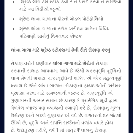
શ્રેષ્ઠ લોંગ ટર્મ સ્ટોક કેવી રીતે પસંદ કરવો તે સમજવા
માટે આ વિડીયો જુઓ
શ્રેષ્ઠ લાંબા ગાળાના શેરનો મોડલ પોર્ટફોલિયો
શ્રેષ્ઠ લાંબા ગાળાના સ્ટોક ખરીદવા માટેના વિવિધ
પરિમાણો સાથેનું વિગતવાર કોષ્ટક
લાંબા ગાળા માટે શ્રેષ્ઠ સ્ટોક્સમાં કેવી રીતે રોકાણ કરવું
રોકાણકારોને ઘણીવાર
લાંબા ગાળા માટે શેરો
માં રોકાણ
કરવાની સલાહ આપવામાં આવે છે જેથી ચક્રવૃદ્ધિ વૃદ્ધિનો
લાભ મેળવી શકાય. ચક્રવૃદ્ધિની શક્તિ એ એક મહત્વપૂર્ણ
ખ્યાલ છે જેને લાંબા ગાળાના રોકાણના ફાયદાઓની ખરેખર
પ્રશંસા કરવા માટે સમજવાની જરૂર છે. ચક્રવૃદ્ધિ એ
ગુણાકારની અસર સમાન છે કારણ કે પ્રારંભિક મૂડી દ્વારા
મેળવેલ વ્યાજ પણ વ્યાજની કમાણી કરે છે, રોકાણનું મૂલ્ય
ઉમેરણ દરને બદલે ગુણાકાર દરે વધે છે. વળતરનો દર જેટલો
ઊંચો છે, વૃદ્ધિ અને સંપત્તિ સર્જનનો વળાંક વધારે હોય
છે. ઉદાહરણ તરીકે, વર્ષ 1 માં માત્ર ₹1 લાખનું રોકાણ