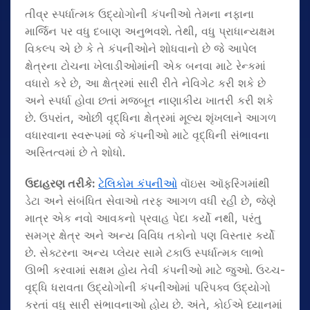
તીવ્ર સ્પર્ધાત્મક ઉદ્યોગોની કંપનીઓ તેમના નફાના
માર્જિન પર વધુ દબાણ અનુભવશે. તેથી, વધુ પ્રાધાન્યક્ષમ
વિકલ્પ એ છે કે તે કંપનીઓને શોધવાનો છે જે આપેલ
ક્ષેત્રના ટોચના ખેલાડીઓમાંની એક બનવા માટે રેન્કમાં
વધારો કરે છે, આ ક્ષેત્રમાં સારી રીતે નેવિગેટ કરી શકે છે
અને સ્પર્ધા હોવા છતાં મજબૂત નાણાકીય ખાતરી કરી શકે
છે. ઉપરાંત, ઓછી વૃદ્ધિના ક્ષેત્રમાં મૂલ્ય શૃંખલાને આગળ
વધારવાના સ્વરૂપમાં જે કંપનીઓ માટે વૃદ્ધિની સંભાવના
અસ્તિત્વમાં છે તે શોધો.
ઉદાહરણ તરીકે
:
ટેલિકોમ કંપનીઓ
વૉઇસ ઑફરિંગમાંથી
ડેટા અને સંબંધિત સેવાઓ તરફ આગળ વધી રહી છે, જેણે
માત્ર એક નવો આવકનો પ્રવાહ પેદા કર્યો નથી, પરંતુ
સમગ્ર ક્ષેત્ર અને અન્ય વિવિધ તકોનો પણ વિસ્તાર કર્યો
છે. સેક્ટરના અન્ય પ્લેયર સામે ટકાઉ સ્પર્ધાત્મક લાભો
ઊભી કરવામાં સક્ષમ હોય તેવી કંપનીઓ માટે જુઓ. ઉચ્ચ-
વૃદ્ધિ ધરાવતા ઉદ્યોગોની કંપનીઓમાં પરિપક્વ ઉદ્યોગો
કરતાં વધુ સારી સંભાવનાઓ હોય છે. અંતે, કોઈએ ધ્યાનમાં