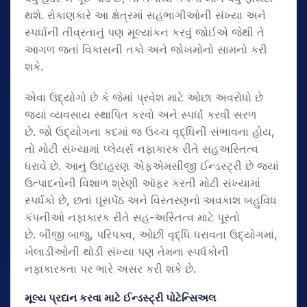
થશે. રોકાણકારે આ ક્ષેત્રમાં સહભાગીઓની સંખ્યા અને
સ્પર્ધાની તીવ્રતાનું પણ મૂલ્યાંકન કરવું જોઈએ જેથી તે
આગળ જતાં વિકાસની તકો અને જોખમોનો સામનો કરી
શકે.
એવા ઉદ્યોગો છે કે જેમાં પ્રવેશ માટે ઓછા અવરોધો છે
જ્યાં વ્યવસાય સ્થાપિત કરવો અને સ્પર્ધા કરવી સરળ
છે. જો ઉદ્યોગના કદમાં જ ઉચ્ચ વૃદ્ધિની સંભાવના હોય,
તો મોટી સંખ્યામાં પ્લેયર્સ નફાકારક રીતે સહઅસ્તિત્વ
ધરાવે છે. આનું ઉદાહરણ એફએમસીજી ઈન્ડસ્ટ્રી છે જ્યાં
ઉત્પાદનોની વિશાળ શ્રેણી ઑફર કરતી મોટી સંખ્યામાં
સ્પર્ધકો છે, છતાં ઘૂંસપેંઠ અને વિસ્તરણનો અવકાશ બહુવિધ
કંપનીઓ નફાકારક રીતે સહ-અસ્તિત્વ માટે પૂરતો
છે. બીજી બાજુ, પરિપક્વ, ઓછી વૃદ્ધિ ધરાવતા ઉદ્યોગમાં,
ખેલાડીઓની થોડી સંખ્યા પણ તેમના સ્પર્ધકોની
નફાકારકતા પર ભારે અસર કરી શકે છે.
મૂલ્ય પ્રદાન કરવા માટે ઈન્ડસ્ટ્રી પોટેન્સિઅલ