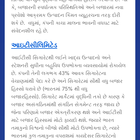
કે, બજારની સ્પર્ધાત્મક પરિસ્થિતિઓ અને બજારમાં નવા
પ્રવેશો આક્રમક ઉત્પાદન કિંમત વ્યૂહરચના તરફ દોરી
શકે છે. વધુમાં, કંપની કાચા માલના ભાવની વધઘટ માટે
સંવેદનશીલ રહે છે.
આઇટીસી
લિમિટેડ
આઈટીસી સિગારેટથી લઈને ખાદ્ય ઉત્પાદનો અને
સ્ટેશનરી સુધીના બહુવિધ ઉપભોક્તા વ્યવસાયોમાં રોકાયેલ
છે. કંપની તેની લગભગ 43% આવક સિગારેટના
વેચાણમાંથી પેદા કરે છે અને સિગારેટમાં સૌથી વધુ બજાર
હિસ્સો ધરાવે છે (ભારતમાં 75% થી વધુ
બજારહિસ્સો). સિગારેટ માર્કેટમાં વૃદ્ધિની તકો છે કારણ કે
બજાર અસંગઠિતમાંથી સંગઠિત સેગમેન્ટ તરફ જાય છે
જેના પરિણામે બજાર એકત્રીકરણ થશે અને આઈટીસી
માટે બજાર હિસ્સામાં મોટો ફાયદો થશે. જ્યારે ભારત
તમાકુનો વિશ્વનો બીજો સૌથી મોટો ઉપભોક્તા છે, ત્યારે
ભારતમાં કુલ તમાકુના વપરાશમાં કાયદેસર સિગારેટનો