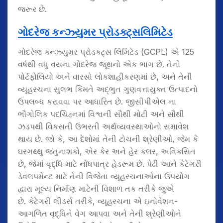
જરૂર છે.
ગોદરેજ કન્ઝ્યુમર પ્રોડક્ટ્સ
લિમિટેડ
ગોદરેજ કન્ઝ્યુમર પ્રોડક્ટ્સ લિમિટેડ (GCPL) એ 125
વર્ષથી વધુ વયના ગોદરેજ જૂથનો એક ભાગ છે. તેનો
પોર્ટફોલિયો અને વારસો લોકશાહીકરણમાં છે, અને તેની
વ્યૂહરચના સુલભ કિંમતે અદ્ભુત ગુણવત્તાયુક્ત ઉત્પાદનો
ઉપલબ્ધ કરાવવા પર આધારિત છે. જીસીપીએલ ના
ભૌગોલિક પદચિહ્નમાં વિશ્વની સૌથી મોટી અને સૌથી
ઝડપથી વિકસતી ઉભરતી અર્થવ્યવસ્થાઓનો સમાવેશ
થાય છે. જો કે, આ દેશોમાં તેની ટોચની શ્રેણીઓ, જેમ કે
ઘરગથ્થુ જંતુનાશકો, એર કેર અને હેર કલર, અવિકસિત
છે, જેમાં વૃદ્ધિ માટે નોંધપાત્ર હેડરૂમ છે. પેઢી આને કેટેગરી
ડેવલપમેન્ટ માટે તેની વિજેતા વ્યૂહરચનાઓના ઉપયોગ
દ્વારા મૂલ્ય નિર્માણ માટેની વિશાળ તક તરીકે જુએ
છે. કેટેગરી લીડર્સ તરીકે, વ્યૂહરચના એ ઇનોવેશન-
આગળિત વૃદ્ધિને વેગ આપવા અને તેની શ્રેણીઓને