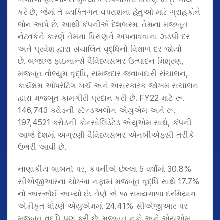
કરે છે, જેમાં તે વ્યક્તિગત વપરાશના હેતુઓ માટે ગ્રાહકોને
લોન આપે છે. આથી કંપનીએ દેશભરમાં તેમના મજબૂત
નેટવર્કને કારણે તેમના ધિરાણને અપનાવવાના ઝડપી દર
અને પ્રવેશ દ્વારા સંચાલિત વૃદ્ધિનો વિશાળ દર જોયો
છે. બજાજ ફાઇનાન્સે વૈવિધ્યસભર ઉત્પાદન મિશ્રણ,
મજબૂત વોલ્યુમ વૃદ્ધિ, સમજદાર જવાબદારી સંચાલન,
કાર્યક્ષમ ઓપરેટિંગ ખર્ચ અને અસરકારક જોખમ સંચાલન
દ્વારા મજબૂત કામગીરી પ્રદાન કરી છે. FY22 માટે રૂ.
146,743 કરોડની સ્ટેન્ડઅલોન એયુએમ અને રૂ.
197,4521 કરોડની કોન્સોલિડેટેડ એયુએમ સાથે, કંપની
આજે દેશમાં અગ્રણી વૈવિધ્યસભર એનબીએફસી તરીકે
ઉભરી આવી છે.
નાણાકીય બાબતો પર, કંપનીએ છેલ્લા 5 વર્ષોમાં 30.8%
સીએજીઆરના ચોખ્ખા નફામાં મજબૂત વૃદ્ધિ સાથે 17.7%
નો આરઓઈ આપ્યો છે. તેણે એ જ સમયગાળા દરમિયાન
એકીકૃત ધોરણે એયુએમમાં 24.41% સીએજીઆર પર
મજબૂત વૃદ્ધિ પણ કરી છે. મજબૂત નફો અને એયુએમ