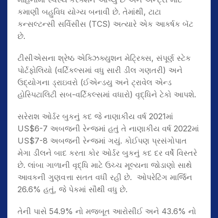
કમાણી બહુવિધ યોગ્ય બનાવી છે. તેમાંથી, ટાટા
કન્સલ્ટન્સી સર્વિસીસ (TCS) અત્યારે એક આકર્ષક બૅટ
છે.
ટીસીએસના શ્રેષ્ઠ એક્ઝિક્યુશન મેટ્રિક્સ, સંપૂર્ણ સ્ટેક
પોર્ટફોલિયો (વર્ટિકલ્સમાં વધુ સારી ડીલ ગણતરી) અને
ઉદ્યોગના ડ્રાઇવરો (ઈએન્ડયુ અને ટ્રાવેલ એન્ડ
હોસ્પિટાલિટી સબ-વર્ટિકલ્સમાં વધારો) વૃદ્ધિને ટેકો આપશે.
સરેરાશ ઓર્ડર બુકનું કદ જે નાણાકીય વર્ષ 2021માં
US$6-7 અબજની રેન્જમાં હતું તે નાણાકીય વર્ષ 2022માં
US$7-8 અબજની રેન્જમાં ગયું. કોઈપણ પ્રસંગોપાત
મેગા ડીલને બાદ કરતા કોર ઓર્ડર બુકનું કદ દર વર્ષે વિસ્તરે
છે. લાંબા ગાળાની વૃદ્ધિ માટે ઉચ્ચ મૂલ્યના જોડાણો સાથે
આવકની ગુણવત્તા સતત વધી રહી છે. ઓપરેટિંગ માર્જિન
26.6% હતું, જે પેકમાં સૌથી વધુ છે.
તેની પાસે 54.9% નો મજબૂત આરોસીઈ અને 43.6% નો