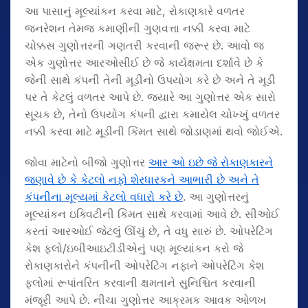
આ પાસાનું મૂલ્યાંકન કરવા માટે, રોકાણકારે વળતર
જનરેશન તેમજ કમાણીની ગુણવત્તા નક્કી કરવા માટે
ચોક્કસ ગુણોત્તરની ગણતરી કરવાની જરૂર છે. આવો જ
એક ગુણોત્તર આરઓસીઈ છે જે કાર્યક્ષમતા દર્શાવે છે કે
જેની સાથે કંપની તેની મૂડીનો ઉપયોગ કરે છે અને તે મૂડી
પર તે કેટલું વળતર આપે છે. જ્યારે આ ગુણોત્તર એક સારો
સૂચક છે, તેનો ઉપયોગ કંપની દ્વારા કમાયેલ ચોખ્ખું વળતર
નક્કી કરવા માટે મૂડીની કિંમત સાથે જોડાણમાં થવો જોઈએ.
જોવા માટેનો બીજો ગુણોત્તર
આર ઓ ઇછે જે રોકાણકારને
જણાવે છે કે કેટલો નફો શેરધારકને આભારી છે અને તે
કંપનીના મૂલ્યમાં કેટલો વધારો કરે છે
. આ ગુણોત્તરનું
મૂલ્યાંકન ઇક્વિટીની કિંમત સાથે કરવામાં આવે છે. સીઓઈ
કરતાં આરઓઈ જેટલું ઊંચું છે, તે વધુ સારું છે. ઓપરેટિંગ
કેશ ફ્લો/ઇબીઆઇટીડીએનું પણ મૂલ્યાંકન કરો જે
રોકાણકારોને કંપનીની ઓપરેટિંગ નફાને ઓપરેટિંગ કેશ
ફ્લોમાં રૂપાંતરિત કરવાની ક્ષમતાને સુનિશ્ચિત કરવાની
મંજૂરી આપે છે. નીચા ગુણોત્તર આક્રમક આવક ઓળખ