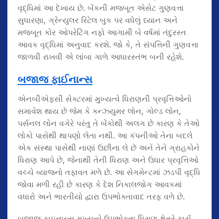
વૃદ્ધિમાં આ દેખાય છે. બેંકની મજબૂત એસેટ ગુણવત્તા
સુધારણા, ગ્રેન્યુલર રિટેલ બુક પર વધેલું ધ્યાન અને
મજબૂત કોર ઓપરેટિંગ નફો આગામી બે વર્ષમાં તંદુરસ્ત
આવક વૃદ્ધિમાં અનુવાદ કરશે. જો કે, તે સંપત્તિની ગુણવત્તા
જાળવી રાખવી એ લાંબા ગાળે આધારસ્તંભ બની રહેશે.
બજાજ ફાઈનાન્સ
એનબીએફસી સેક્ટરમાં મુખ્યત્વે ધિરાણની પ્રવૃત્તિઓનો
સમાવેશ થાય છે જેમ કે કન્ઝ્યુમર લોન, ગોલ્ડ લોન,
પર્સનલ લોન વગેરે પરંતુ તે બેંકોથી અલગ છે કારણ કે તેઓ
લોકો પાસેથી થાપણો લેતા નથી. આ કંપનીઓ તેના બદલે
એક સંસ્થા પાસેથી નાણાં ઉછીના લે છે અને તેને ગ્રાહકોને
ધિરાણ આપે છે, જેનાથી તેની ધિરાણ અને ઉધાર પ્રવૃત્તિઓ
વચ્ચે વ્યાજનો તફાવત મળે છે. આ સેગમેન્ટમાં ઝડપી વૃદ્ધિ
જોવા મળી રહી છે કારણ કે દેશ નિકાલજોગ આવકમાં
વધારો અને ભારતીયો દ્વારા ઉપભોક્તાવાદ તરફ વળે છે.
બજાજ ફાઇનાન્સ મુખ્યત્વે ઉપભોક્તા ધિરાણ ક્ષેત્રે કાર્ય