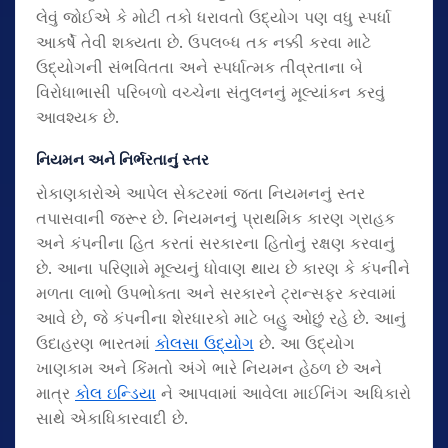
લેવું જોઈએ કે મોટી તકો ધરાવતો ઉદ્યોગ પણ વધુ સ્પર્ધા
આકર્ષે તેવી શક્યતા છે. ઉપલબ્ધ તક નક્કી કરવા માટે
ઉદ્યોગની સંભવિતતા અને સ્પર્ધાત્મક તીવ્રતાના બે
વિરોધાભાસી પરિબળો વચ્ચેના સંતુલનનું મૂલ્યાંકન કરવું
આવશ્યક છે.
નિયમન અને નિર્ભરતાનું સ્તર
રોકાણકારોએ આપેલ સેક્ટરમાં જતા નિયમનનું સ્તર
તપાસવાની જરૂર છે. નિયમનનું પ્રાથમિક કારણ ગ્રાહક
અને કંપનીના હિત કરતાં સરકારના હિતોનું રક્ષણ કરવાનું
છે. આના પરિણામે મૂલ્યનું ધોવાણ થાય છે કારણ કે કંપનીને
મળતા લાભો ઉપભોક્તા અને સરકારને ટ્રાન્સફર કરવામાં
આવે છે, જે કંપનીના શેરધારકો માટે બહુ ઓછું રહે છે. આનું
ઉદાહરણ ભારતમાં
કોલસા ઉદ્યોગ
છે. આ ઉદ્યોગ
ખાણકામ અને કિંમતો અંગે ભારે નિયમન હેઠળ છે અને
માત્ર
કોલ ઇન્ડિયા
ને આપવામાં આવેલા માઈનિંગ અધિકારો
સાથે એકાધિકારવાદી છે.