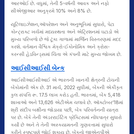
આરઓઈ છે. વધુમાં, તેની 5-વર્ષની આવક અને નફો
સીએજીઆર અનુક્રમે 10% અને 8% છે.
યૂટિલાઇઝેશન,ઑપરેશન અને અનુભૂતિમાં સુધારો, પેટા
કોન્ટ્રાક્ટ ખર્ચમાં મધ્યસ્થતા અને એટ્રિશનમાં ઘટાડો એ
મુખ્ય પરિબળો છે જે ટૂંકા ગાળામાં માર્જિન વિસ્તરણમાં મદદ
કરશે. વર્તમાન વૈશ્વિક મેક્રો-ઈકોનોમિક અને ક્રોસ-
કરન્સી હેડવિન્ડ્સમાં ચિંતા એ કંપની માટે મુખ્ય જોખમ છે.
આઈસીઆઈસી બેન્ક
આઈસીઆઈસીઆઈ એ ભારતની ખાનગી ક્ષેત્રની ટોચની
બેંકોમાંની એક છે. 31 માર્ચ, 2022 સુધીમાં, બેંકની એકીકૃત
કુલ સંપત્તિ રૂ. 17.5 લાખ કરોડ હતી. ભારતમાં, બેંક 5,418
શાખાઓ અને 13,626 એટીએમ ચલાવે છે. ઑક્ટોબર’18માં
શ્રી સંદીપ બક્ષીના જોડાયા પછી, બેંક પરિવર્તનની યાત્રા
પર છે. બેંકે તેની અંડરરાઈટિંગ પ્રેક્ટિસમાં નોંધપાત્ર સુધારો
કર્યો છે અને તે તેની અસ્કયામતની ગુણવત્તામાં સુધારો
કરીને સ્પષ્ટપણે જોઈ શકાય છે. બેંકનો જીએનપીએ