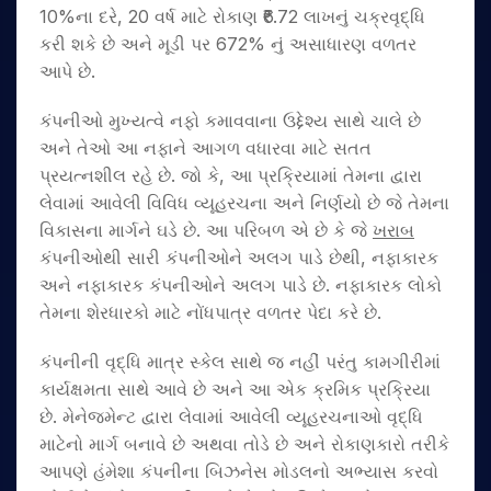
10%ના દરે, 20 વર્ષ માટે રોકાણ ₹6.72 લાખનું ચક્રવૃદ્ધિ
કરી શકે છે અને મૂડી પર 672% નું અસાધારણ વળતર
આપે છે.
કંપનીઓ મુખ્યત્વે નફો કમાવવાના ઉદ્દેશ્ય સાથે ચાલે છે
અને તેઓ આ નફાને આગળ વધારવા માટે સતત
પ્રયત્નશીલ રહે છે. જો કે, આ પ્રક્રિયામાં તેમના દ્વારા
લેવામાં આવેલી વિવિધ વ્યૂહરચના અને નિર્ણયો છે જે તેમના
વિકાસના માર્ગને ઘડે છે. આ પરિબળ એ છે કે જે
ખરાબ
કંપનીઓથી સારી કંપનીઓને અલગ પાડે છેથી, નફાકારક
અને નફાકારક કંપનીઓને અલગ પાડે છે. નફાકારક લોકો
તેમના શેરધારકો માટે નોંધપાત્ર વળતર પેદા કરે છે.
કંપનીની વૃદ્ધિ માત્ર સ્કેલ સાથે જ નહીં પરંતુ કામગીરીમાં
કાર્યક્ષમતા સાથે આવે છે અને આ એક ક્રમિક પ્રક્રિયા
છે. મેનેજમેન્ટ દ્વારા લેવામાં આવેલી વ્યૂહરચનાઓ વૃદ્ધિ
માટેનો માર્ગ બનાવે છે અથવા તોડે છે અને રોકાણકારો તરીકે
આપણે હંમેશા કંપનીના બિઝનેસ મોડલનો અભ્યાસ કરવો