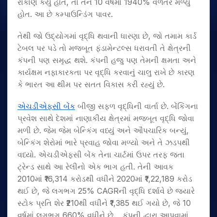
રોકાણ કર્યું હોત, તો તેને 10 વર્ષમાં 1940% વળતર મળ્યું
હોત. આ છે કમ્પાઉન્ડિંગ પાવર.
તેથી જો ઉદ્યોગમાં વૃદ્ધિ થવાની ધારણા છે, જો તમામ કાર્ડ
ટેબલ પર પડે તો મજબૂત ફંડામેન્ટલ્સ ધરાવતી તે ક્ષેત્રની
કંપની પણ સમૃદ્ધ થશે. કંપની હજુ પણ તેમની ક્ષમતા અને
કાર્યક્ષમ નફાકારકતા પર વૃદ્ધિ કરવાનું ચાલુ રાખે છે કારણ
કે ભારત આ થીમ પર સતત વિકાસ કરી રહ્યું છે.
એચડીએફસી બેંક
બીજી સફળ વૃદ્ધિની વાર્તા છે. બેંકિંગના
પ્રવેશ સાથે દેશમાં નાણાકીય ક્ષેત્રમાં મજબૂત વૃદ્ધિ જોવા
મળી છે. જેમ જેમ બેન્કિંગ વધ્યું અને ઔપચારિક બન્યું,
બેન્કિંગ શેરોમાં ભારે પ્રવાહ જોવા મળ્યો અને તે ઝડપથી
વધ્યો. એચડીએફસી બેંક તેના ચાર્ટમાં ઉપર તરફ જતા
ટ્રેન્ડ સાથે આ રેલીનો એક ભાગ હતી. તેની આવક
2010માં ₹16,314 કરોડથી વધીને 2020માં ₹1,22,189 કરોડ
થઈ છે, જે લગભગ 25% CAGRની વૃદ્ધિ દર્શાવે છે જ્યારે
સ્ટોક પ્રતિ શેર ₹210થી વધીને ₹1,385 થઈ ગયો છે, જે 10
વર્ષમાં લગભગ 660% વધીને છે. , કંપની દ્વારા આપવામાં