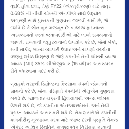
વૃદ્ધિ હોવા છતાં, તેણે FY22 (એકત્રીકરણ) માટે માત્ર
0.68% ની નીચી ચોખ્ખી એનપીએ સાથે ઉદ્યોગ
અગ્રણી સાથે પુસ્તકની ગુણવત્તા જાળવી રાખી છે, જે
દર્શાવે છે કે લોન બુક મજબૂત છે. બજાજ ફાઇનાન્સ
અસ્કયામતો કરતાં જવાબદારીઓ માટે લાંબો સમયગાળો
જાળવી રાખવાની વ્યૂહરચનાનો ઉપયોગ કરે છે, જેમાં બેંકો,
મની માર્કેટ, બાહ્ય વ્યાપારી ઉધાર અને થાપણો વચ્ચેના
ઋણનું શ્રેષ્ઠ મિશ્રણ છે જેણે કંપનીને તેની ચોખ્ખી વ્યાજ
આવક (NII) 35% સીએજીઆર (15 વર્ષ)પર અસરકારક
રીતે વધારવામાં મદદ કરી છે.
ગ્રાહકો તરફથી ડિફોલ્ટના કિસ્સામાં કંપની જોખમનો
સામનો કરે છે, જેના પરિણામે કંપનીની એયુએમ ગુણવત્તા
બગડે છે. વ્યાજ દર ચક્રની હિલચાલથી અન્ય જોખમ
ઉભરી શકે છે, જે કંપનીના એનઆઇએમને, અને તેથી
પ્રાપ્ત આવકને અસર કરી શકે છે. રોકાણકારોએ કંપનીની
કામગીરીનું મૂલ્યાંકન કરવા માટે વ્યાજ દરની પ્રકૃતિ તેમજ
એકંદર આર્થિક સ્થિતિનું કાળજીપૂર્વક નિરીક્ષણ કરવાની