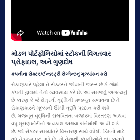
મોડલ પોર્ટફોલિયોમાં સ્ટોકની વિગતવાર
પ્રોફાઇલ
,
અને ગુણદોષ
કંપનીના સેક્ટર
/
ઈન્ડસ્ટ્રી સેગ્મેન્ટનું મૂલ્યાંકન કરો
રોકાણકારે પહેલા તે સેક્ટરને જોવાની જરૂર છે કે જેમાં
કંપની હાલમાં તેનો વ્યવસાય કરે છે. આ સમજવું અગત્યનું
છે કારણ કે જે ક્ષેત્રની વૃદ્ધિની મજબૂત સંભાવના છે તે
રોકાણકારને મૂલ્યની ઊંચી વૃદ્ધિ પ્રદાન કરી શકે
છે. મજબૂત વૃદ્ધિની સંભવિતતા બજારમાં વિસ્તરણ અથવા
વધુ ઘૂસણખોરીનો અવકાશ અથવા બંનેમાંથી આવી શકે
છે. જો સેક્ટર સમયાંતરે વિસ્તરણ સાથે વધેલી કિંમતો માટે
વધુ હેડરૂમ પૂરું પાડે છે, તો તેનાથી કંપનીઓને વધુ ફાયદો