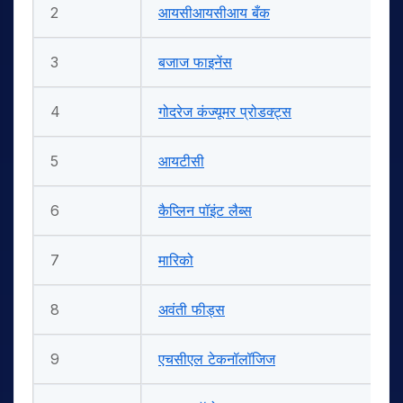
2
आयसीआयसीआय बँक
3
बजाज फाइनेंस
4
गोदरेज कंज्यूमर प्रोडक्ट्स
5
आयटीसी
6
कैप्लिन पॉइंट लैब्स
7
मारिको
8
अवंती फीड्स
9
एचसीएल टेकनॉलॉजिज