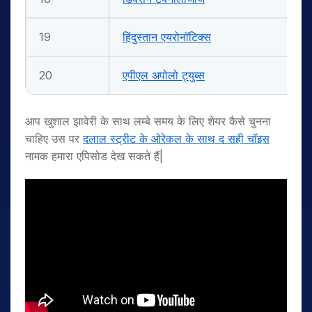
19
हिंदुस्तान एयरोनॉटिक्स
20
एपीएल अपोलो ट्युब्स
आप खुशाल झावेरी के साथ लम्बे समय के लिए शेयर कैसे चुनना
चाहिए उस पर
दलाल स्ट्रीट के ओरेकल के साथ द सही चॉइस
नामक हमारा एपिसोड देख सकते हैं|