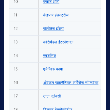
10
बजाज ऑटो
11
केइआय इंडस्ट्रीज
12
पॉलीकैब इंडिया
13
कोरोमंडल इंटरनेशनल
14
एमफसिस
15
एलेम्बिक फार्मा
16
ओरेकल फाइनेंशियल सर्विसेज सॉफ्टवेयर
17
टाटा एलेक्सी
18
डिक्सन टेक्नोलॉजीज